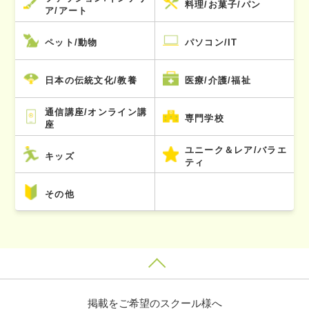
料理/お菓子/パン
ア/アート
ペット/動物
パソコン/IT
日本の伝統文化/教養
医療/介護/福祉
通信講座/オンライン講
専門学校
座
ユニーク＆レア/バラエ
キッズ
ティ
その他
掲載をご希望のスクール様へ