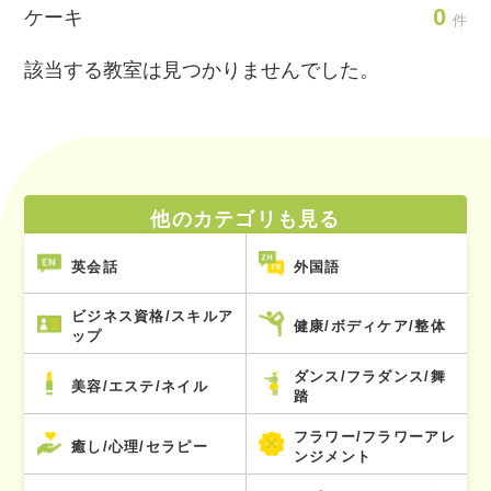
0
ケーキ
件
該当する教室は見つかりませんでした。
他のカテゴリも見る
英会話
外国語
ビジネス資格/スキルア
健康/ボディケア/整体
ップ
ダンス/フラダンス/舞
美容/エステ/ネイル
踏
フラワー/フラワーアレ
癒し/心理/セラピー
ンジメント