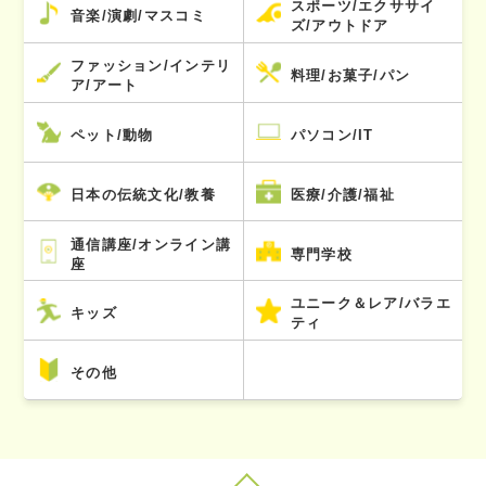
スポーツ/エクササイ
音楽/演劇/マスコミ
ズ/アウトドア
ファッション/インテリ
料理/お菓子/パン
ア/アート
ペット/動物
パソコン/IT
日本の伝統文化/教養
医療/介護/福祉
通信講座/オンライン講
専門学校
座
ユニーク＆レア/バラエ
キッズ
ティ
その他