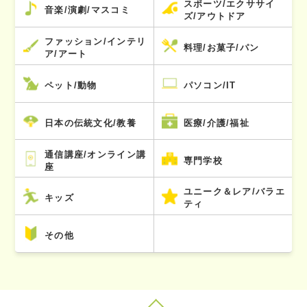
スポーツ/エクササイ
音楽/演劇/マスコミ
ズ/アウトドア
ファッション/インテリ
料理/お菓子/パン
ア/アート
ペット/動物
パソコン/IT
日本の伝統文化/教養
医療/介護/福祉
通信講座/オンライン講
専門学校
座
ユニーク＆レア/バラエ
キッズ
ティ
その他