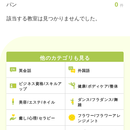
0
パン
件
該当する教室は見つかりませんでした。
他のカテゴリも見る
英会話
外国語
ビジネス資格/スキルア
健康/ボディケア/整体
ップ
ダンス/フラダンス/舞
美容/エステ/ネイル
踏
フラワー/フラワーアレ
癒し/心理/セラピー
ンジメント