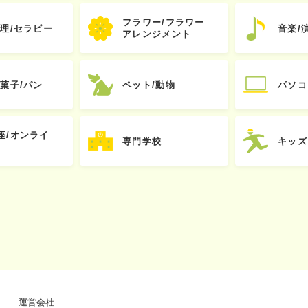
フラワー/フラワー
心理/セラピー
音楽/
アレンジメント
お菓子/パン
ペット/動物
パソコ
座/オンライ
専門学校
キッズ
運営会社