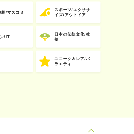
スポーツ/エクササ
演劇/マスコミ
イズ/アウトドア
日本の伝統文化/教
ン/IT
養
ユニーク＆レア/バ
ラエティ