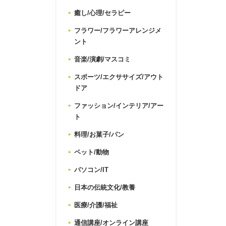
癒し/心理/セラピー
フラワー/フラワーアレンジメ
ント
音楽/演劇/マスコミ
スポーツ/エクササイズ/アウト
ドア
ファッション/インテリア/アー
ト
料理/お菓子/パン
ペット/動物
パソコン/IT
日本の伝統文化/教養
医療/介護/福祉
通信講座/オンライン講座