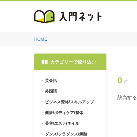
HOME
カテゴリーで絞り込む
0
英会話
件
外国語
該当する
ビジネス資格/スキルアップ
健康/ボディケア/整体
美容/エステ/ネイル
ダンス/フラダンス/舞踏