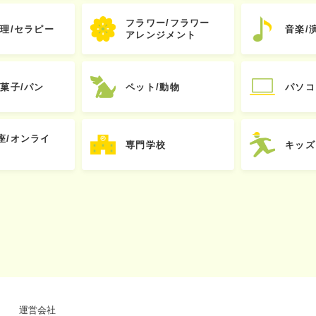
フラワー/フラワー
心理/セラピー
音楽/
アレンジメント
お菓子/パン
ペット/動物
パソコ
座/オンライ
専門学校
キッズ
運営会社