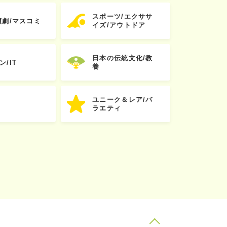
スポーツ/エクササ
演劇/マスコミ
イズ/アウトドア
日本の伝統文化/教
ン/IT
養
ユニーク＆レア/バ
ラエティ