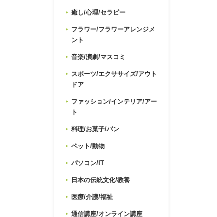
癒し/心理/セラピー
フラワー/フラワーアレンジメ
ント
音楽/演劇/マスコミ
スポーツ/エクササイズ/アウト
ドア
ファッション/インテリア/アー
ト
料理/お菓子/パン
ペット/動物
パソコン/IT
日本の伝統文化/教養
医療/介護/福祉
通信講座/オンライン講座