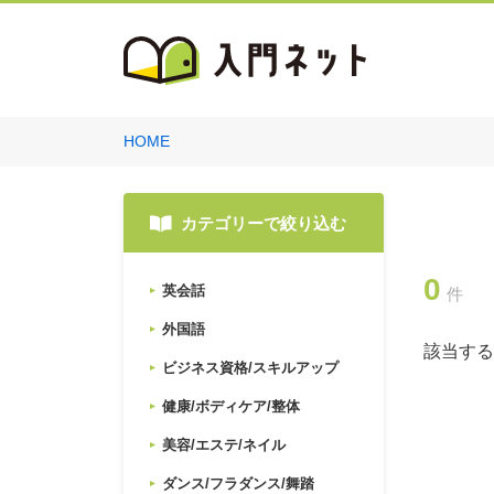
HOME
カテゴリーで絞り込む
0
英会話
件
外国語
該当する
ビジネス資格/スキルアップ
健康/ボディケア/整体
美容/エステ/ネイル
ダンス/フラダンス/舞踏