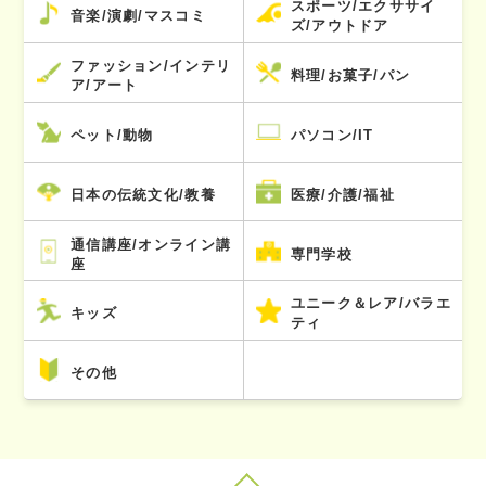
スポーツ/エクササイ
音楽/演劇/マスコミ
ズ/アウトドア
ファッション/インテリ
料理/お菓子/パン
ア/アート
ペット/動物
パソコン/IT
日本の伝統文化/教養
医療/介護/福祉
通信講座/オンライン講
専門学校
座
ユニーク＆レア/バラエ
キッズ
ティ
その他