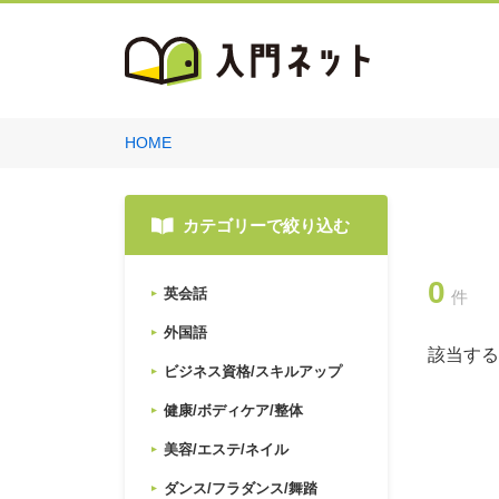
HOME
カテゴリーで絞り込む
0
英会話
件
外国語
該当する
ビジネス資格/スキルアップ
健康/ボディケア/整体
美容/エステ/ネイル
ダンス/フラダンス/舞踏