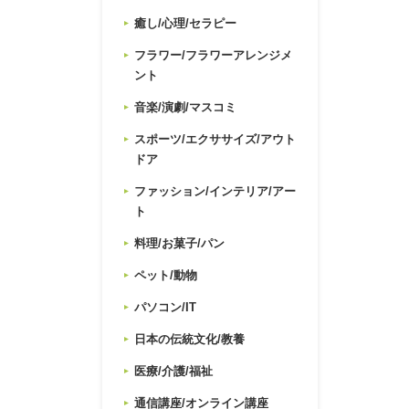
癒し/心理/セラピー
フラワー/フラワーアレンジメ
ント
音楽/演劇/マスコミ
スポーツ/エクササイズ/アウト
ドア
ファッション/インテリア/アー
ト
料理/お菓子/パン
ペット/動物
パソコン/IT
日本の伝統文化/教養
医療/介護/福祉
通信講座/オンライン講座