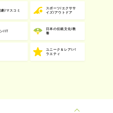
スポーツ/エクササ
演劇/マスコミ
イズ/アウトドア
日本の伝統文化/教
ン/IT
養
ユニーク＆レア/バ
ラエティ