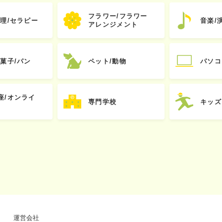
フラワー/フラワー
心理/セラピー
音楽/
アレンジメント
お菓子/パン
ペット/動物
パソコ
座/オンライ
専門学校
キッズ
運営会社