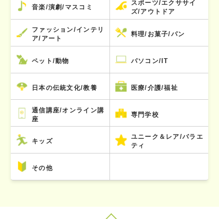
スポーツ/エクササイ
音楽/演劇/マスコミ
ズ/アウトドア
ファッション/インテリ
料理/お菓子/パン
ア/アート
ペット/動物
パソコン/IT
日本の伝統文化/教養
医療/介護/福祉
通信講座/オンライン講
専門学校
座
ユニーク＆レア/バラエ
キッズ
ティ
その他