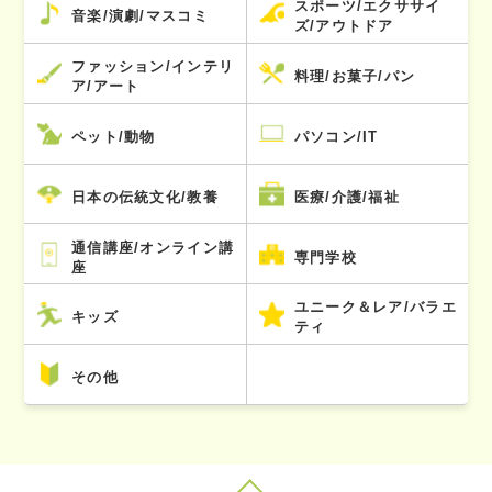
スポーツ/エクササイ
音楽/演劇/マスコミ
ズ/アウトドア
ファッション/インテリ
料理/お菓子/パン
ア/アート
ペット/動物
パソコン/IT
日本の伝統文化/教養
医療/介護/福祉
通信講座/オンライン講
専門学校
座
ユニーク＆レア/バラエ
キッズ
ティ
その他