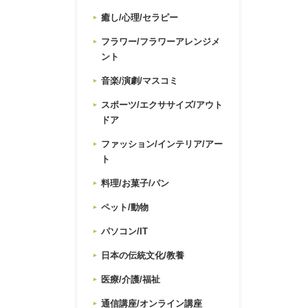
癒し/心理/セラピー
フラワー/フラワーアレンジメ
ント
音楽/演劇/マスコミ
スポーツ/エクササイズ/アウト
ドア
ファッション/インテリア/アー
ト
料理/お菓子/パン
ペット/動物
パソコン/IT
日本の伝統文化/教養
医療/介護/福祉
通信講座/オンライン講座