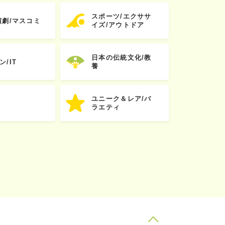
スポーツ/エクササ
演劇/マスコミ
イズ/アウトドア
日本の伝統文化/教
ン/IT
養
ユニーク＆レア/バ
ラエティ