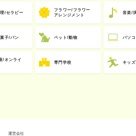
フラワー/フラワー
心理/セラピー
音楽/
アレンジメント
お菓子/パン
ペット/動物
パソコ
座/オンライ
専門学校
キッズ
運営会社