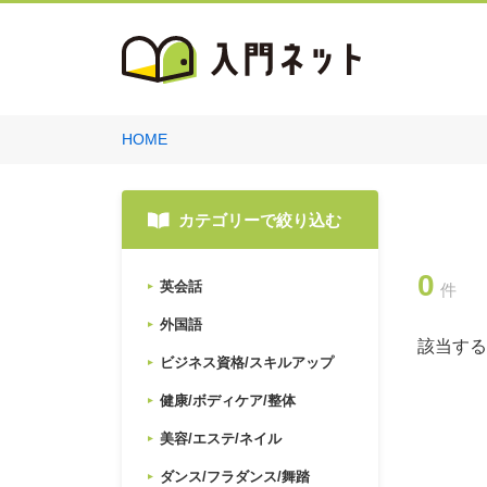
HOME
カテゴリーで絞り込む
0
英会話
件
外国語
該当する
ビジネス資格/スキルアップ
健康/ボディケア/整体
美容/エステ/ネイル
ダンス/フラダンス/舞踏