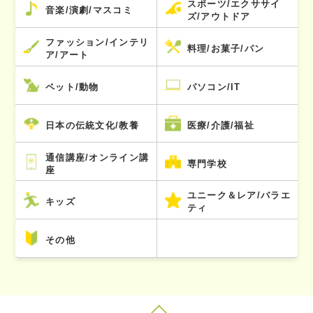
スポーツ/エクササイ
音楽/演劇/マスコミ
ズ/アウトドア
ファッション/インテリ
料理/お菓子/パン
ア/アート
ペット/動物
パソコン/IT
日本の伝統文化/教養
医療/介護/福祉
通信講座/オンライン講
専門学校
座
ユニーク＆レア/バラエ
キッズ
ティ
その他