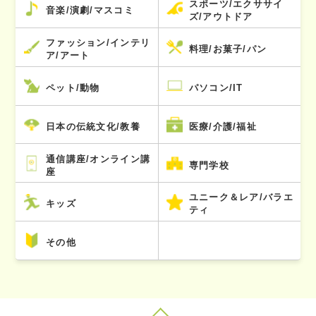
スポーツ/エクササイ
音楽/演劇/マスコミ
ズ/アウトドア
ファッション/インテリ
料理/お菓子/パン
ア/アート
ペット/動物
パソコン/IT
日本の伝統文化/教養
医療/介護/福祉
通信講座/オンライン講
専門学校
座
ユニーク＆レア/バラエ
キッズ
ティ
その他