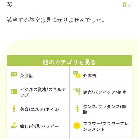
0
琴
件
該当する教室は見つかりませんでした。
他のカテゴリも見る
英会話
外国語
ビジネス資格/スキルア
健康/ボディケア/整体
ップ
ダンス/フラダンス/舞
美容/エステ/ネイル
踏
フラワー/フラワーアレ
癒し/心理/セラピー
ンジメント