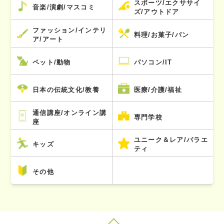
スポーツ/エクササイ
音楽/演劇/マスコミ
ズ/アウトドア
ファッション/インテリ
料理/お菓子/パン
ア/アート
ペット/動物
パソコン/IT
日本の伝統文化/教養
医療/介護/福祉
通信講座/オンライン講
専門学校
座
ユニーク＆レア/バラエ
キッズ
ティ
その他