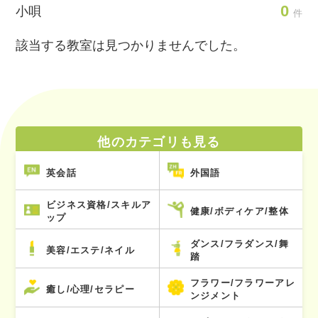
0
小唄
件
該当する教室は見つかりませんでした。
他のカテゴリも見る
英会話
外国語
ビジネス資格/スキルア
健康/ボディケア/整体
ップ
ダンス/フラダンス/舞
美容/エステ/ネイル
踏
フラワー/フラワーアレ
癒し/心理/セラピー
ンジメント