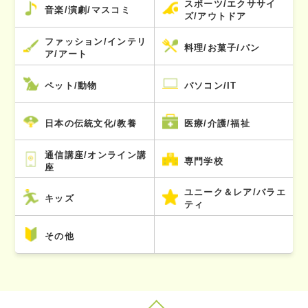
スポーツ/エクササイ
音楽/演劇/マスコミ
ズ/アウトドア
ファッション/インテリ
料理/お菓子/パン
ア/アート
ペット/動物
パソコン/IT
日本の伝統文化/教養
医療/介護/福祉
通信講座/オンライン講
専門学校
座
ユニーク＆レア/バラエ
キッズ
ティ
その他