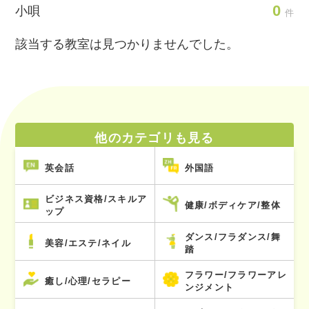
0
小唄
件
該当する教室は見つかりませんでした。
他のカテゴリも見る
英会話
外国語
ビジネス資格/スキルア
健康/ボディケア/整体
ップ
ダンス/フラダンス/舞
美容/エステ/ネイル
踏
フラワー/フラワーアレ
癒し/心理/セラピー
ンジメント