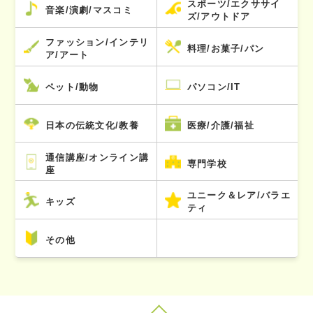
スポーツ/エクササイ
音楽/演劇/マスコミ
ズ/アウトドア
ファッション/インテリ
料理/お菓子/パン
ア/アート
ペット/動物
パソコン/IT
日本の伝統文化/教養
医療/介護/福祉
通信講座/オンライン講
専門学校
座
ユニーク＆レア/バラエ
キッズ
ティ
その他