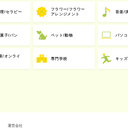
フラワー/フラワー
心理/セラピー
音楽/
アレンジメント
お菓子/パン
ペット/動物
パソコ
座/オンライ
専門学校
キッズ
運営会社