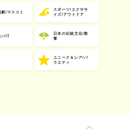
スポーツ/エクササ
演劇/マスコミ
イズ/アウトドア
日本の伝統文化/教
ン/IT
養
ユニーク＆レア/バ
ラエティ