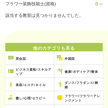
0
フラワー装飾技能士(資格)
件
該当する教室は見つかりませんでした。
他のカテゴリも見る
英会話
外国語
ビジネス資格/スキルア
健康/ボディケア/整体
ップ
ダンス/フラダンス/舞
美容/エステ/ネイル
踏
フラワー/フラワーアレ
癒し/心理/セラピー
ンジメント