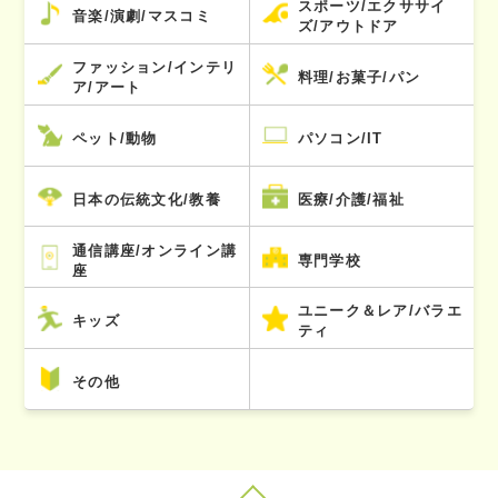
スポーツ/エクササイ
音楽/演劇/マスコミ
ズ/アウトドア
ファッション/インテリ
料理/お菓子/パン
ア/アート
ペット/動物
パソコン/IT
日本の伝統文化/教養
医療/介護/福祉
通信講座/オンライン講
専門学校
座
ユニーク＆レア/バラエ
キッズ
ティ
その他