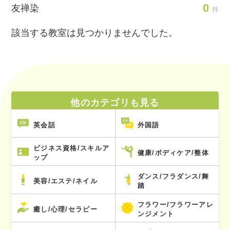
0
友禅染
件
該当する教室は見つかりませんでした。
他のカテゴリも見る
英会話
外国語
ビジネス資格/スキルア
健康/ボディケア/整体
ップ
ダンス/フラダンス/舞
美容/エステ/ネイル
踏
フラワー/フラワーアレ
癒し/心理/セラピー
ンジメント