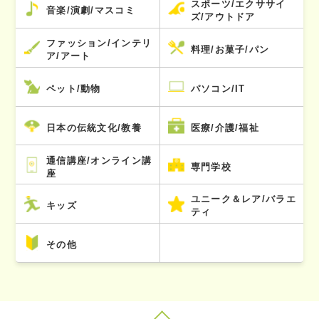
スポーツ/エクササイ
音楽/演劇/マスコミ
ズ/アウトドア
ファッション/インテリ
料理/お菓子/パン
ア/アート
ペット/動物
パソコン/IT
日本の伝統文化/教養
医療/介護/福祉
通信講座/オンライン講
専門学校
座
ユニーク＆レア/バラエ
キッズ
ティ
その他