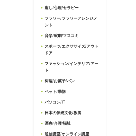
癒し/心理/セラピー
フラワー/フラワーアレンジメ
ント
音楽/演劇/マスコミ
スポーツ/エクササイズ/アウト
ドア
ファッション/インテリア/アー
ト
料理/お菓子/パン
ペット/動物
パソコン/IT
日本の伝統文化/教養
医療/介護/福祉
通信講座/オンライン講座