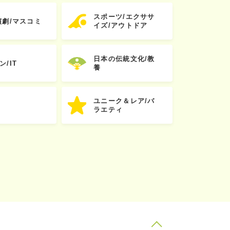
スポーツ/エクササ
演劇/マスコミ
イズ/アウトドア
日本の伝統文化/教
ン/IT
養
ユニーク＆レア/バ
ラエティ