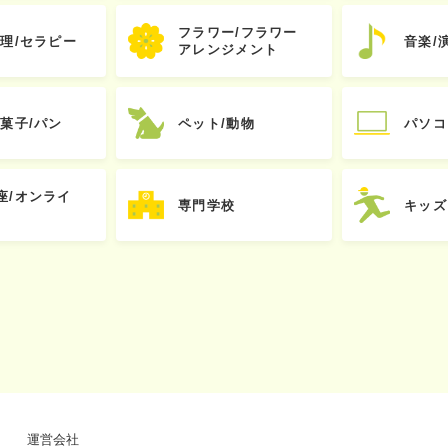
フラワー/フラワー
心理/セラピー
音楽/
アレンジメント
お菓子/パン
ペット/動物
パソコ
座/オンライ
専門学校
キッズ
運営会社