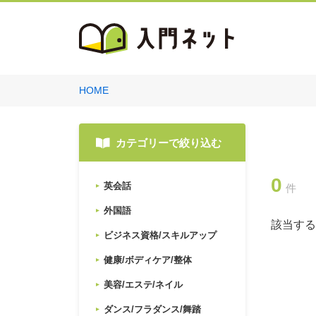
HOME
カテゴリーで絞り込む
0
英会話
件
外国語
該当する
ビジネス資格/スキルアップ
健康/ボディケア/整体
美容/エステ/ネイル
ダンス/フラダンス/舞踏