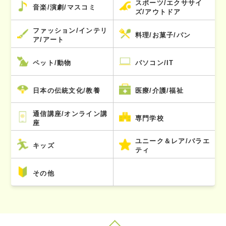
スポーツ/エクササイ
音楽/演劇/マスコミ
ズ/アウトドア
ファッション/インテリ
料理/お菓子/パン
ア/アート
ペット/動物
パソコン/IT
日本の伝統文化/教養
医療/介護/福祉
通信講座/オンライン講
専門学校
座
ユニーク＆レア/バラエ
キッズ
ティ
その他