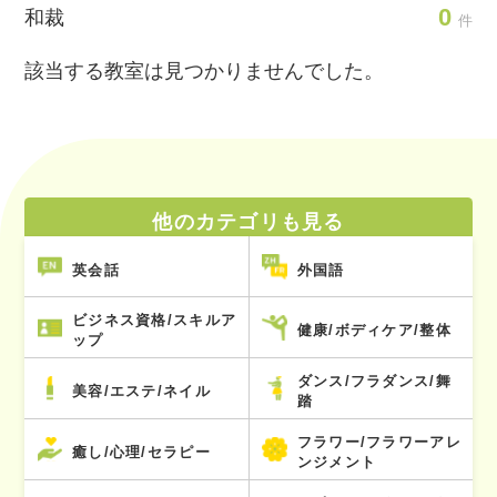
0
和裁
件
該当する教室は見つかりませんでした。
他のカテゴリも見る
英会話
外国語
ビジネス資格/スキルア
健康/ボディケア/整体
ップ
ダンス/フラダンス/舞
美容/エステ/ネイル
踏
フラワー/フラワーアレ
癒し/心理/セラピー
ンジメント