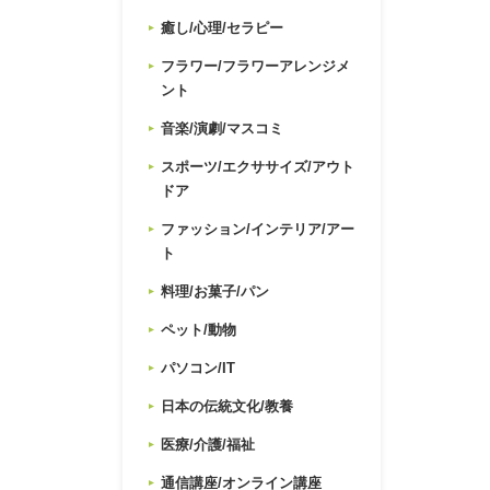
癒し/心理/セラピー
フラワー/フラワーアレンジメ
ント
音楽/演劇/マスコミ
スポーツ/エクササイズ/アウト
ドア
ファッション/インテリア/アー
ト
料理/お菓子/パン
ペット/動物
パソコン/IT
日本の伝統文化/教養
医療/介護/福祉
通信講座/オンライン講座