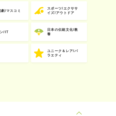
スポーツ/エクササ
演劇/マスコミ
イズ/アウトドア
日本の伝統文化/教
ン/IT
養
ユニーク＆レア/バ
ラエティ