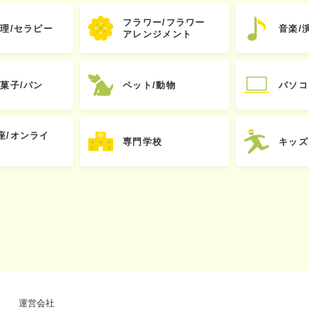
フラワー/フラワー
心理/セラピー
音楽/
アレンジメント
お菓子/パン
ペット/動物
パソコ
座/オンライ
専門学校
キッズ
運営会社