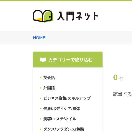
HOME
カテゴリーで絞り込む
0
英会話
件
外国語
該当する
ビジネス資格/スキルアップ
健康/ボディケア/整体
美容/エステ/ネイル
ダンス/フラダンス/舞踏