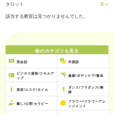
0
タロット
件
該当する教室は見つかりませんでした。
他のカテゴリも見る
英会話
外国語
ビジネス資格/スキルア
健康/ボディケア/整体
ップ
ダンス/フラダンス/舞
美容/エステ/ネイル
踏
フラワー/フラワーアレ
癒し/心理/セラピー
ンジメント