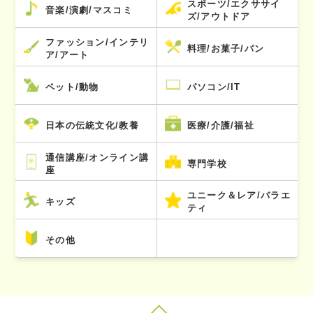
スポーツ/エクササイ
音楽/演劇/マスコミ
ズ/アウトドア
ファッション/インテリ
料理/お菓子/パン
ア/アート
ペット/動物
パソコン/IT
日本の伝統文化/教養
医療/介護/福祉
通信講座/オンライン講
専門学校
座
ユニーク＆レア/バラエ
キッズ
ティ
その他