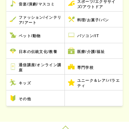
スポーツ/エクササイ
音楽/演劇/マスコミ
ズ/アウトドア
ファッション/インテリ
料理/お菓子/パン
ア/アート
ペット/動物
パソコン/IT
日本の伝統文化/教養
医療/介護/福祉
通信講座/オンライン講
専門学校
座
ユニーク＆レア/バラエ
キッズ
ティ
その他