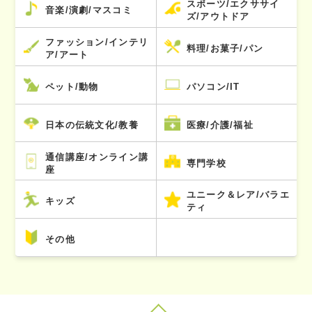
スポーツ/エクササイ
音楽/演劇/マスコミ
ズ/アウトドア
ファッション/インテリ
料理/お菓子/パン
ア/アート
ペット/動物
パソコン/IT
日本の伝統文化/教養
医療/介護/福祉
通信講座/オンライン講
専門学校
座
ユニーク＆レア/バラエ
キッズ
ティ
その他