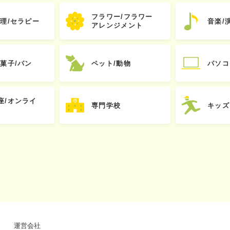
フラワー/フラワー
心理/セラピー
音楽/
アレンジメント
お菓子/パン
ペット/動物
パソコ
座/オンライ
専門学校
キッズ
運営会社