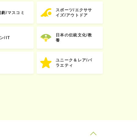
スポーツ/エクササ
演劇/マスコミ
イズ/アウトドア
日本の伝統文化/教
ン/IT
養
ユニーク＆レア/バ
ラエティ