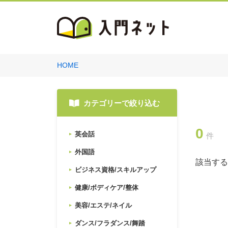
HOME
カテゴリーで絞り込む
0
英会話
件
外国語
該当する
ビジネス資格/スキルアップ
健康/ボディケア/整体
美容/エステ/ネイル
ダンス/フラダンス/舞踏