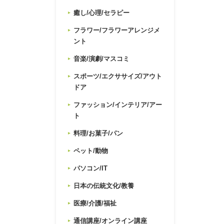
癒し/心理/セラピー
フラワー/フラワーアレンジメ
ント
音楽/演劇/マスコミ
スポーツ/エクササイズ/アウト
ドア
ファッション/インテリア/アー
ト
料理/お菓子/パン
ペット/動物
パソコン/IT
日本の伝統文化/教養
医療/介護/福祉
通信講座/オンライン講座