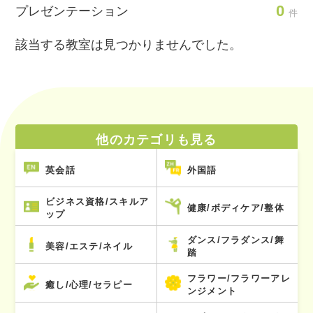
0
プレゼンテーション
件
該当する教室は見つかりませんでした。
他のカテゴリも見る
英会話
外国語
ビジネス資格/スキルア
健康/ボディケア/整体
ップ
ダンス/フラダンス/舞
美容/エステ/ネイル
踏
フラワー/フラワーアレ
癒し/心理/セラピー
ンジメント