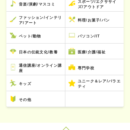
スポーツ/エクササイ
音楽/演劇/マスコミ
ズ/アウトドア
ファッション/インテリ
料理/お菓子/パン
ア/アート
ペット/動物
パソコン/IT
日本の伝統文化/教養
医療/介護/福祉
通信講座/オンライン講
専門学校
座
ユニーク＆レア/バラエ
キッズ
ティ
その他