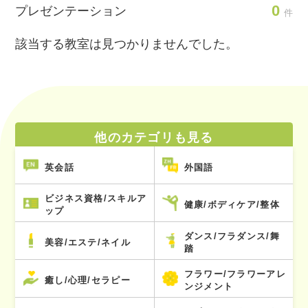
0
プレゼンテーション
件
該当する教室は見つかりませんでした。
他のカテゴリも見る
英会話
外国語
ビジネス資格/スキルア
健康/ボディケア/整体
ップ
ダンス/フラダンス/舞
美容/エステ/ネイル
踏
フラワー/フラワーアレ
癒し/心理/セラピー
ンジメント