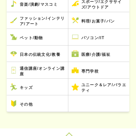
スポーツ/エクササイ
音楽/演劇/マスコミ
ズ/アウトドア
ファッション/インテリ
料理/お菓子/パン
ア/アート
ペット/動物
パソコン/IT
日本の伝統文化/教養
医療/介護/福祉
通信講座/オンライン講
専門学校
座
ユニーク＆レア/バラエ
キッズ
ティ
その他