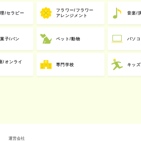
フラワー/フラワー
心理/セラピー
音楽/
アレンジメント
お菓子/パン
ペット/動物
パソコ
座/オンライ
専門学校
キッズ
運営会社