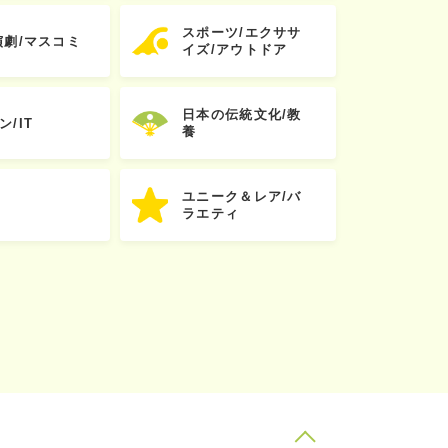
スポーツ/エクササ
演劇/マスコミ
イズ/アウトドア
日本の伝統文化/教
ン/IT
養
ユニーク＆レア/バ
ラエティ