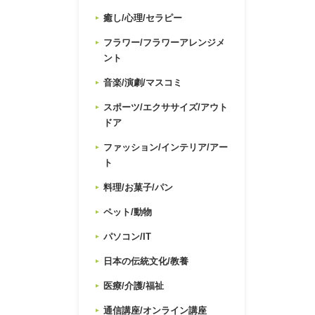
癒し/心理/セラピー
フラワー/フラワーアレンジメ
ント
音楽/演劇/マスコミ
スポーツ/エクササイズ/アウト
ドア
ファッション/インテリア/アー
ト
料理/お菓子/パン
ペット/動物
パソコン/IT
日本の伝統文化/教養
医療/介護/福祉
通信講座/オンライン講座