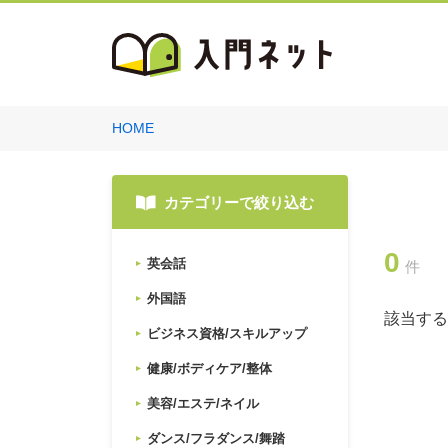
HOME
カテゴリーで絞り込む
0
英会話
件
外国語
該当する
ビジネス資格/スキルアップ
健康/ボディケア/整体
美容/エステ/ネイル
ダンス/フラダンス/舞踏