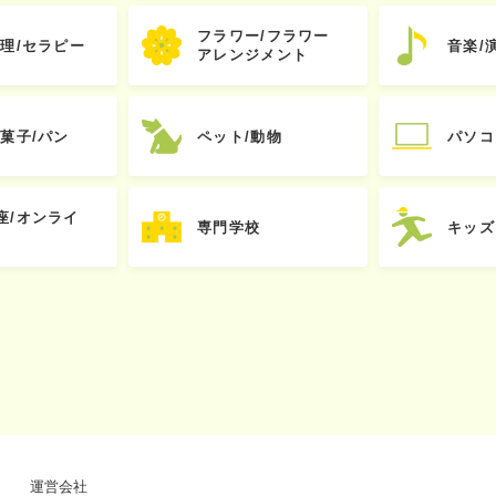
フラワー/フラワー
心理/セラピー
音楽/
アレンジメント
お菓子/パン
ペット/動物
パソコ
座/オンライ
専門学校
キッズ
運営会社