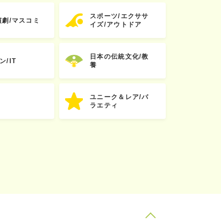
スポーツ/エクササ
演劇/マスコミ
イズ/アウトドア
日本の伝統文化/教
ン/IT
養
ユニーク＆レア/バ
ラエティ