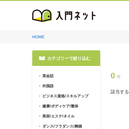
HOME
カテゴリーで絞り込む
0
英会話
件
外国語
該当する
ビジネス資格/スキルアップ
健康/ボディケア/整体
美容/エステ/ネイル
ダンス/フラダンス/舞踏