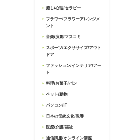
癒し/心理/セラピー
フラワー/フラワーアレンジメ
ント
音楽/演劇/マスコミ
スポーツ/エクササイズ/アウト
ドア
ファッション/インテリア/アー
ト
料理/お菓子/パン
ペット/動物
パソコン/IT
日本の伝統文化/教養
医療/介護/福祉
通信講座/オンライン講座