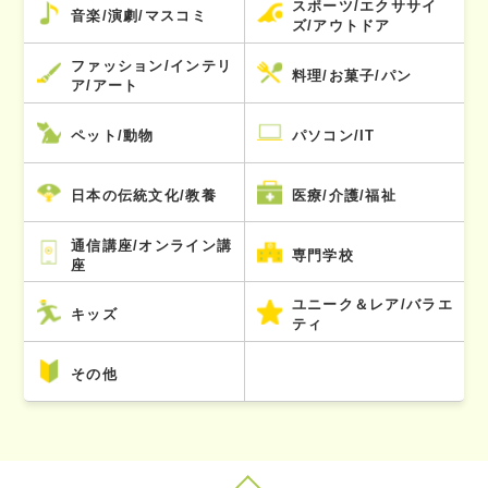
スポーツ/エクササイ
音楽/演劇/マスコミ
ズ/アウトドア
ファッション/インテリ
料理/お菓子/パン
ア/アート
ペット/動物
パソコン/IT
日本の伝統文化/教養
医療/介護/福祉
通信講座/オンライン講
専門学校
座
ユニーク＆レア/バラエ
キッズ
ティ
その他