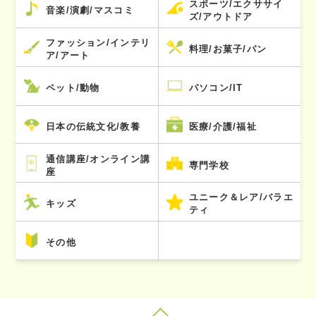
スポーツ/エクササイ
音楽/演劇/マスコミ
ズ/アウトドア
ファッション/インテリ
料理/お菓子/パン
ア/アート
ペット/動物
パソコン/IT
日本の伝統文化/教養
医療/介護/福祉
通信講座/オンライン講
専門学校
座
ユニーク＆レア/バラエ
キッズ
ティ
その他