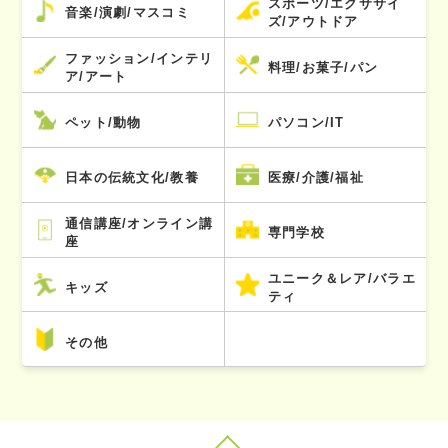
スポーツ/エクササイ
音楽/演劇/マスコミ
ズ/アウトドア
ファッション/インテリ
料理/お菓子/パン
ア/アート
ペット/動物
パソコン/IT
日本の伝統文化/教養
医療/介護/福祉
通信講座/オンライン講
専門学校
座
ユニーク＆レア/バラエ
キッズ
ティ
その他