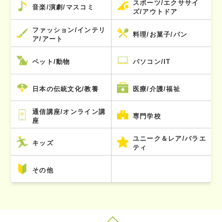
スポーツ/エクササイ
音楽/演劇/マスコミ
ズ/アウトドア
ファッション/インテリ
料理/お菓子/パン
ア/アート
ペット/動物
パソコン/IT
日本の伝統文化/教養
医療/介護/福祉
通信講座/オンライン講
専門学校
座
ユニーク＆レア/バラエ
キッズ
ティ
その他