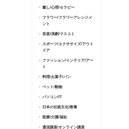
癒し/心理/セラピー
フラワー/フラワーアレンジメ
ント
音楽/演劇/マスコミ
スポーツ/エクササイズ/アウト
ドア
ファッション/インテリア/アー
ト
料理/お菓子/パン
ペット/動物
パソコン/IT
日本の伝統文化/教養
医療/介護/福祉
通信講座/オンライン講座