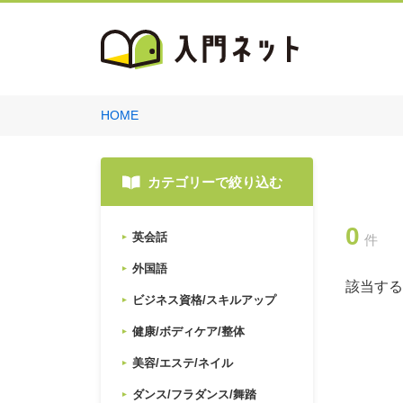
HOME
カテゴリーで絞り込む
0
英会話
件
外国語
該当する
ビジネス資格/スキルアップ
健康/ボディケア/整体
美容/エステ/ネイル
ダンス/フラダンス/舞踏