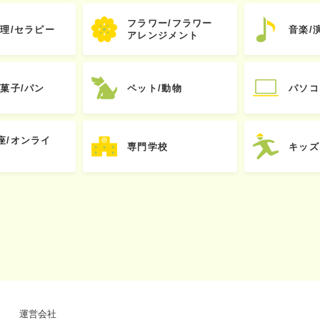
フラワー/フラワー
心理/セラピー
音楽/
アレンジメント
お菓子/パン
ペット/動物
パソコ
座/オンライ
専門学校
キッズ
運営会社