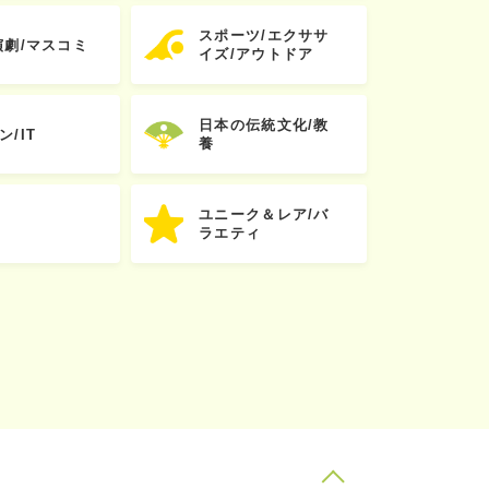
スポーツ/エクササ
演劇/マスコミ
イズ/アウトドア
日本の伝統文化/教
ン/IT
養
ユニーク＆レア/バ
ラエティ