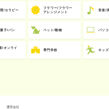
フラワー/フラワー
心理/セラピー
音楽/
アレンジメント
お菓子/パン
ペット/動物
パソコ
座/オンライ
専門学校
キッズ
運営会社