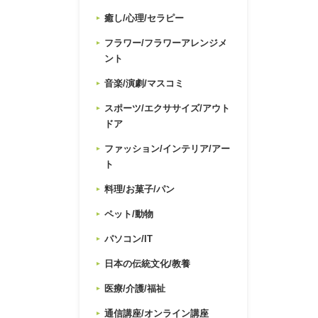
癒し/心理/セラピー
フラワー/フラワーアレンジメ
ント
音楽/演劇/マスコミ
スポーツ/エクササイズ/アウト
ドア
ファッション/インテリア/アー
ト
料理/お菓子/パン
ペット/動物
パソコン/IT
日本の伝統文化/教養
医療/介護/福祉
通信講座/オンライン講座