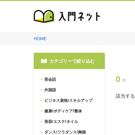
HOME
カテゴリーで絞り込む
0
英会話
件
外国語
該当する
ビジネス資格/スキルアップ
健康/ボディケア/整体
美容/エステ/ネイル
ダンス/フラダンス/舞踏