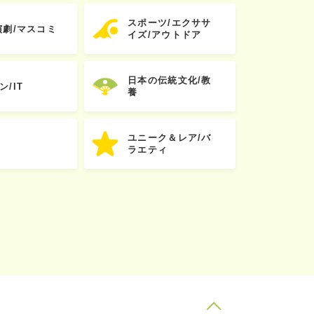
スポーツ/エクササ
演劇/マスコミ
イズ/アウトドア
日本の伝統文化/教
ン/IT
養
ユニーク＆レア/バ
ラエティ