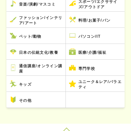
スポーツ/エクササイ
音楽/演劇/マスコミ
ズ/アウトドア
ファッション/インテリ
料理/お菓子/パン
ア/アート
ペット/動物
パソコン/IT
日本の伝統文化/教養
医療/介護/福祉
通信講座/オンライン講
専門学校
座
ユニーク＆レア/バラエ
キッズ
ティ
その他