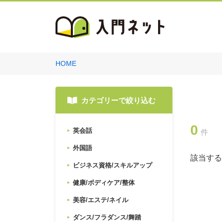
HOME
カテゴリーで絞り込む
0
英会話
件
外国語
該当する
ビジネス資格/スキルアップ
健康/ボディケア/整体
美容/エステ/ネイル
ダンス/フラダンス/舞踏