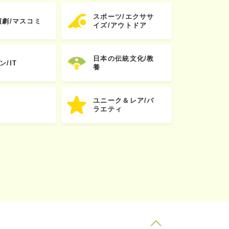
スポーツ/エクササ
演劇/マスコミ
イズ/アウトドア
日本の伝統文化/教
ン/IT
養
ユニーク＆レア/バ
ラエティ