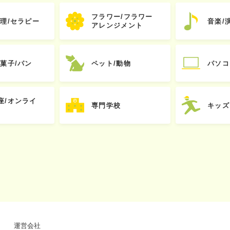
フラワー/フラワー
心理/セラピー
音楽/
アレンジメント
お菓子/パン
ペット/動物
パソコ
座/オンライ
専門学校
キッズ
運営会社