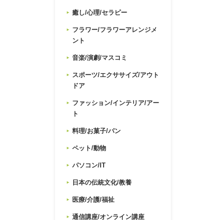
癒し/心理/セラピー
フラワー/フラワーアレンジメ
ント
音楽/演劇/マスコミ
スポーツ/エクササイズ/アウト
ドア
ファッション/インテリア/アー
ト
料理/お菓子/パン
ペット/動物
パソコン/IT
日本の伝統文化/教養
医療/介護/福祉
通信講座/オンライン講座