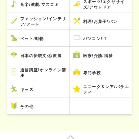
スポーツ/エクササイ
音楽/演劇/マスコミ
ズ/アウトドア
ファッション/インテリ
料理/お菓子/パン
ア/アート
ペット/動物
パソコン/IT
日本の伝統文化/教養
医療/介護/福祉
通信講座/オンライン講
専門学校
座
ユニーク＆レア/バラエ
キッズ
ティ
その他