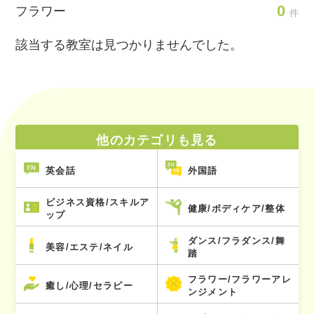
0
フラワー
件
該当する教室は見つかりませんでした。
他のカテゴリも見る
英会話
外国語
ビジネス資格/スキルア
健康/ボディケア/整体
ップ
ダンス/フラダンス/舞
美容/エステ/ネイル
踏
フラワー/フラワーアレ
癒し/心理/セラピー
ンジメント