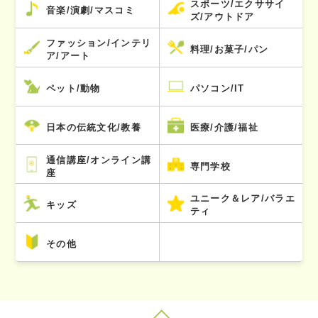
スポーツ/エクササイ
音楽/演劇/マスコミ
ズ/アウトドア
ファッション/インテリ
料理/お菓子/パン
ア/アート
ペット/動物
パソコン/IT
日本の伝統文化/教養
医療/介護/福祉
通信講座/オンライン講
専門学校
座
ユニーク＆レア/バラエ
キッズ
ティ
その他