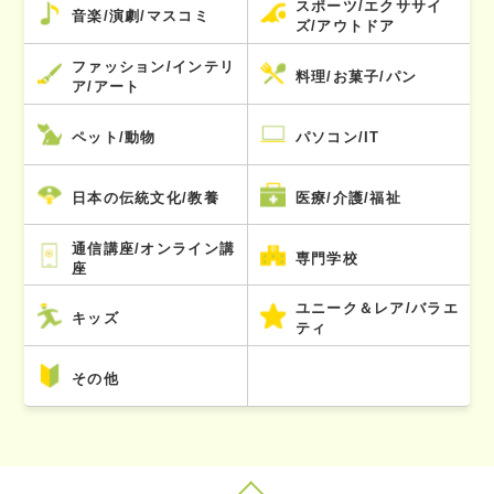
スポーツ/エクササイ
音楽/演劇/マスコミ
ズ/アウトドア
ファッション/インテリ
料理/お菓子/パン
ア/アート
ペット/動物
パソコン/IT
日本の伝統文化/教養
医療/介護/福祉
通信講座/オンライン講
専門学校
座
ユニーク＆レア/バラエ
キッズ
ティ
その他