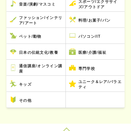
スポーツ/エクササイ
音楽/演劇/マスコミ
ズ/アウトドア
ファッション/インテリ
料理/お菓子/パン
ア/アート
ペット/動物
パソコン/IT
日本の伝統文化/教養
医療/介護/福祉
通信講座/オンライン講
専門学校
座
ユニーク＆レア/バラエ
キッズ
ティ
その他