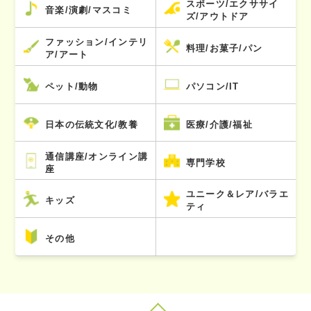
スポーツ/エクササイ
音楽/演劇/マスコミ
ズ/アウトドア
ファッション/インテリ
料理/お菓子/パン
ア/アート
ペット/動物
パソコン/IT
日本の伝統文化/教養
医療/介護/福祉
通信講座/オンライン講
専門学校
座
ユニーク＆レア/バラエ
キッズ
ティ
その他