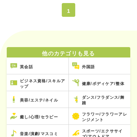
1
他のカテゴリも見る
英会話
外国語
ビジネス資格/スキルア
健康/ボディケア/整体
ップ
ダンス/フラダンス/舞
美容/エステ/ネイル
踏
フラワー/フラワーアレ
癒し/心理/セラピー
ンジメント
スポーツ/エクササイ
音楽/演劇/マスコミ
ズ/アウトドア