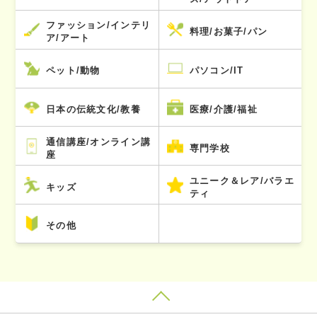
ファッション/インテリ
料理/お菓子/パン
ア/アート
ペット/動物
パソコン/IT
日本の伝統文化/教養
医療/介護/福祉
通信講座/オンライン講
専門学校
座
ユニーク＆レア/バラエ
キッズ
ティ
その他