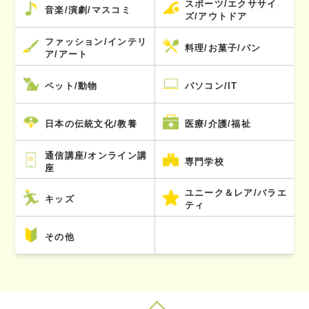
スポーツ/エクササイ
音楽/演劇/マスコミ
ズ/アウトドア
ファッション/インテリ
料理/お菓子/パン
ア/アート
ペット/動物
パソコン/IT
日本の伝統文化/教養
医療/介護/福祉
通信講座/オンライン講
専門学校
座
ユニーク＆レア/バラエ
キッズ
ティ
その他