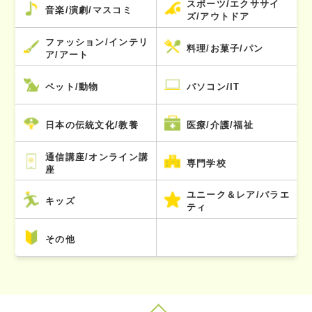
スポーツ/エクササイ
音楽/演劇/マスコミ
ズ/アウトドア
ファッション/インテリ
料理/お菓子/パン
ア/アート
ペット/動物
パソコン/IT
日本の伝統文化/教養
医療/介護/福祉
通信講座/オンライン講
専門学校
座
ユニーク＆レア/バラエ
キッズ
ティ
その他