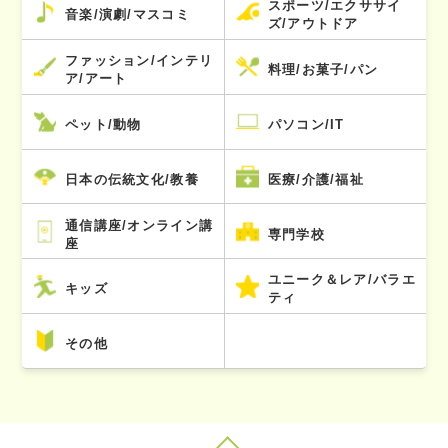
スポーツ/エクササイ
音楽/演劇/マスコミ
ズ/アウトドア
ファッション/インテリ
料理/お菓子/パン
ア/アート
ペット/動物
パソコン/IT
日本の伝統文化/教養
医療/介護/福祉
通信講座/オンライン講
専門学校
座
ユニーク＆レア/バラエ
キッズ
ティ
その他