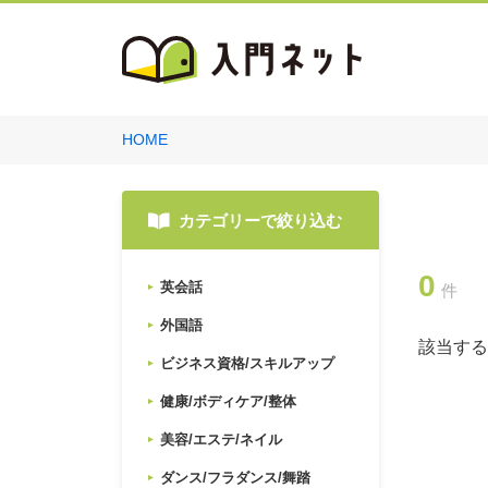
HOME
カテゴリーで絞り込む
0
英会話
件
外国語
該当する
ビジネス資格/スキルアップ
健康/ボディケア/整体
美容/エステ/ネイル
ダンス/フラダンス/舞踏