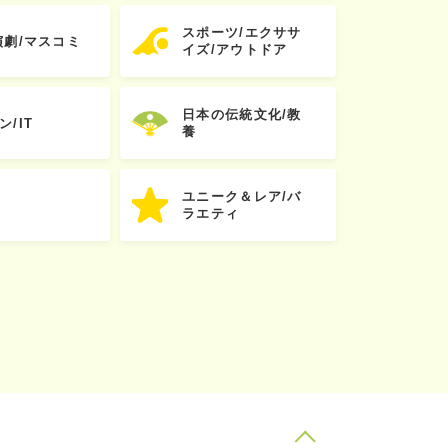
スポーツ/エクササ
演劇/マスコミ
イズ/アウトドア
日本の伝統文化/教
ン/IT
養
ユニーク＆レア/バ
ラエティ