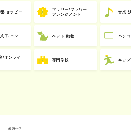
フラワー/フラワー
心理/セラピー
音楽/
アレンジメント
お菓子/パン
ペット/動物
パソコ
座/オンライ
専門学校
キッズ
運営会社