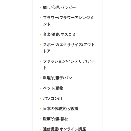
癒し/心理/セラピー
フラワー/フラワーアレンジメ
ント
音楽/演劇/マスコミ
スポーツ/エクササイズ/アウト
ドア
ファッション/インテリア/アー
ト
料理/お菓子/パン
ペット/動物
パソコン/IT
日本の伝統文化/教養
医療/介護/福祉
通信講座/オンライン講座