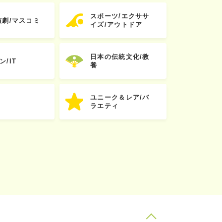
スポーツ/エクササ
演劇/マスコミ
イズ/アウトドア
日本の伝統文化/教
ン/IT
養
ユニーク＆レア/バ
ラエティ