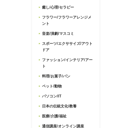
癒し/心理/セラピー
フラワー/フラワーアレンジメ
ント
音楽/演劇/マスコミ
スポーツ/エクササイズ/アウト
ドア
ファッション/インテリア/アー
ト
料理/お菓子/パン
ペット/動物
パソコン/IT
日本の伝統文化/教養
医療/介護/福祉
通信講座/オンライン講座