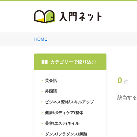
HOME
カテゴリーで絞り込む
0
英会話
件
外国語
該当する
ビジネス資格/スキルアップ
健康/ボディケア/整体
美容/エステ/ネイル
ダンス/フラダンス/舞踏