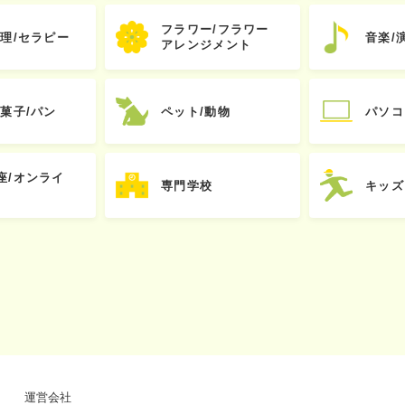
フラワー/フラワー
心理/セラピー
音楽/
アレンジメント
お菓子/パン
ペット/動物
パソコ
座/オンライ
専門学校
キッズ
運営会社