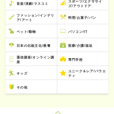
スポーツ/エクササイ
音楽/演劇/マスコミ
ズ/アウトドア
ファッション/インテリ
料理/お菓子/パン
ア/アート
ペット/動物
パソコン/IT
日本の伝統文化/教養
医療/介護/福祉
通信講座/オンライン講
専門学校
座
ユニーク＆レア/バラエ
キッズ
ティ
その他