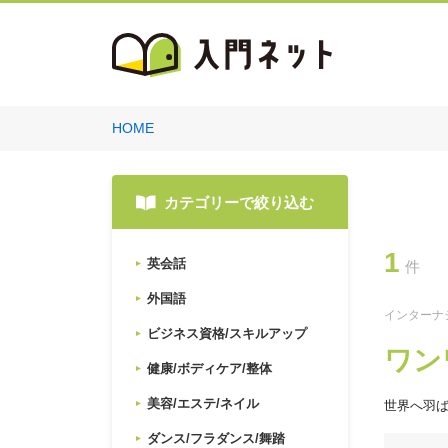
HOME
カテゴリーで絞り込む
1
英会話
件
外国語
インターナ
ビジネス資格/スキルアップ
ワン
健康/ボディケア/整体
美容/エステ/ネイル
世界へ羽
ダンス/フラダンス/舞踏