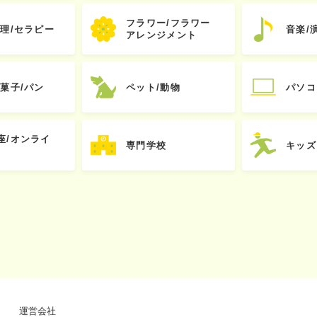
フラワー/フラワー
心理/セラピー
音楽/
アレンジメント
お菓子/パン
ペット/動物
パソコ
座/オンライ
専門学校
キッズ
運営会社