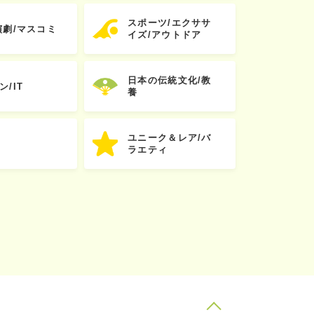
スポーツ/エクササ
演劇/マスコミ
イズ/アウトドア
日本の伝統文化/教
ン/IT
養
ユニーク＆レア/バ
ラエティ