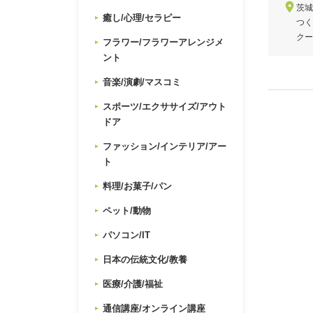
茨城
癒し/心理/セラピー
つく
クー
フラワー/フラワーアレンジメ
ント
音楽/演劇/マスコミ
スポーツ/エクササイズ/アウト
ドア
ファッション/インテリア/アー
ト
料理/お菓子/パン
ペット/動物
パソコン/IT
日本の伝統文化/教養
医療/介護/福祉
通信講座/オンライン講座